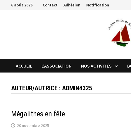
Passer
6 août 2026
Contact
Adhésion
Notification
au
contenu
ACCUEIL
L’ASSOCIATION
NOS ACTIVITÉS
B
AUTEUR/AUTRICE :
ADMIN4325
Mégalithes en fête
20 novembre 2025