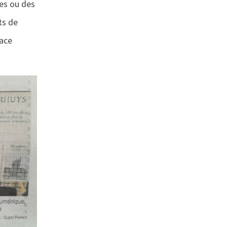
pes ou des
ts de
lace