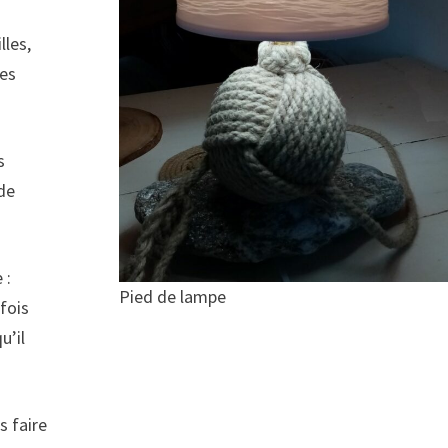
lles,
des
s
 de
 :
Pied de lampe
fois
u’il
s faire