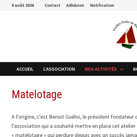
Passer
9 août 2026
Contact
Adhésion
Notification
au
contenu
ACCUEIL
L’ASSOCIATION
NOS ACTIVITÉS
B
Matelotage
A l’origine, c’est Benoit Guého, le président fondateur 
l’association qui a souhaité mettre en place cet atelier
« matelotage » qui perdure depuis avec un succès jama