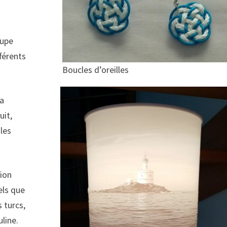
oupe
fférents
Boucles d’oreilles
la
uit,
les
tion
els que
 turcs,
line.