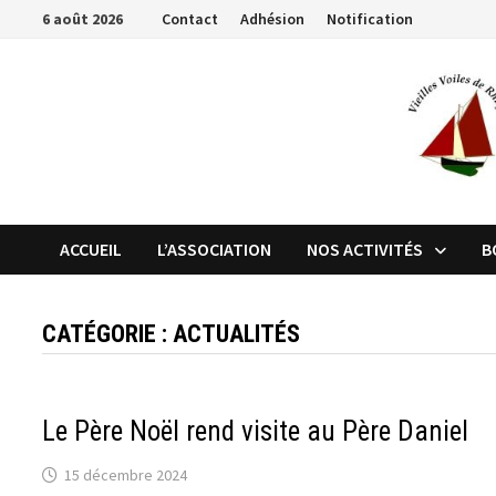
Passer
6 août 2026
Contact
Adhésion
Notification
au
contenu
ACCUEIL
L’ASSOCIATION
NOS ACTIVITÉS
B
CATÉGORIE :
ACTUALITÉS
Le Père Noël rend visite au Père Daniel
15 décembre 2024