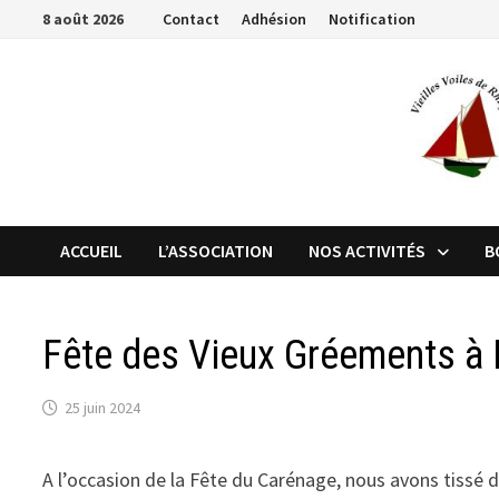
Passer
8 août 2026
Contact
Adhésion
Notification
au
contenu
ACCUEIL
L’ASSOCIATION
NOS ACTIVITÉS
B
Fête des Vieux Gréements à
25 juin 2024
A l’occasion de la Fête du Carénage, nous avons tissé d