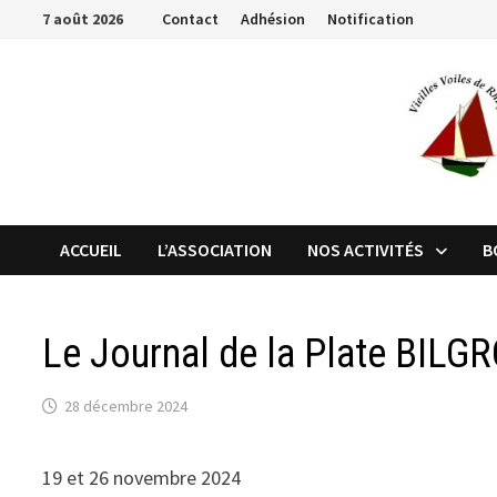
Passer
7 août 2026
Contact
Adhésion
Notification
au
contenu
ACCUEIL
L’ASSOCIATION
NOS ACTIVITÉS
B
Le Journal de la Plate BILG
28 décembre 2024
19 et 26 novembre 2024